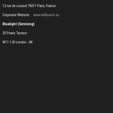
12 rue de crussol 75011 Paris, France
Corporate Website:
www.wildbunch.eu
Bluelight (Servicing)
25 Powis Terrace
W11 1JH London - UK