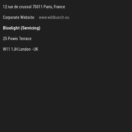
12 rue de crussol 75011 Paris, France
Corporate Website:
www.wildbunch.eu
Bluelight (Servicing)
25 Powis Terrace
W11 1JH London - UK