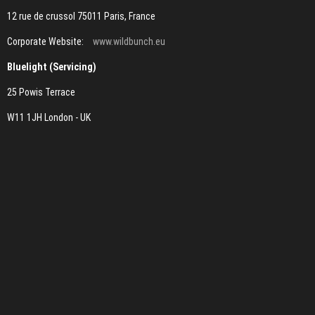
12 rue de crussol 75011 Paris, France
Corporate Website:
www.wildbunch.eu
Bluelight (Servicing)
25 Powis Terrace
W11 1JH London - UK