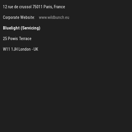
12 rue de crussol 75011 Paris, France
Corporate Website:
www.wildbunch.eu
Bluelight (Servicing)
25 Powis Terrace
W11 1JH London - UK