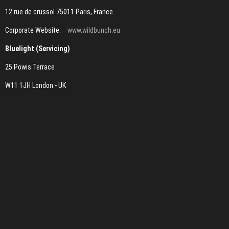
12 rue de crussol 75011 Paris, France
Corporate Website:
www.wildbunch.eu
Bluelight (Servicing)
25 Powis Terrace
W11 1JH London - UK