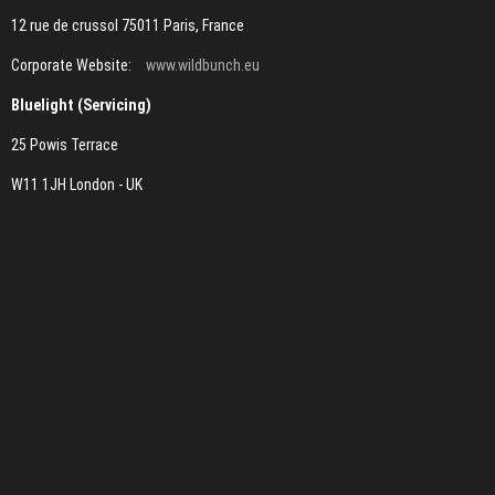
12 rue de crussol 75011 Paris, France
Corporate Website:
www.wildbunch.eu
Bluelight (Servicing)
25 Powis Terrace
W11 1JH London - UK