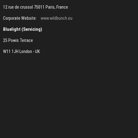
12 rue de crussol 75011 Paris, France
Corporate Website:
www.wildbunch.eu
Bluelight (Servicing)
25 Powis Terrace
W11 1JH London - UK