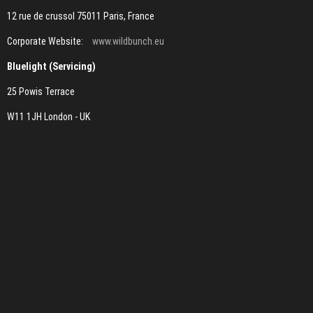
12 rue de crussol 75011 Paris, France
Corporate Website:
www.wildbunch.eu
Bluelight (Servicing)
25 Powis Terrace
W11 1JH London - UK