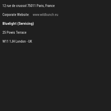
12 rue de crussol 75011 Paris, France
Corporate Website:
www.wildbunch.eu
Bluelight (Servicing)
25 Powis Terrace
W11 1JH London - UK