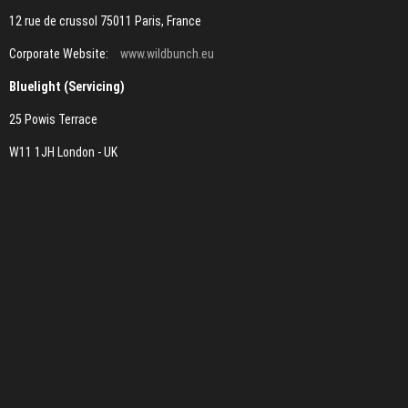
12 rue de crussol 75011 Paris, France
Corporate Website:
www.wildbunch.eu
Bluelight (Servicing)
25 Powis Terrace
W11 1JH London - UK