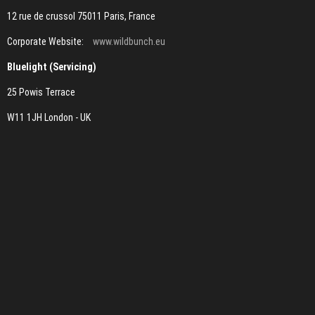
12 rue de crussol 75011 Paris, France
Corporate Website:
www.wildbunch.eu
Bluelight (Servicing)
25 Powis Terrace
W11 1JH London - UK