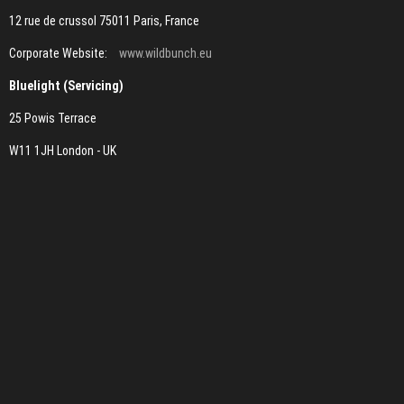
12 rue de crussol 75011 Paris, France
Corporate Website:
www.wildbunch.eu
Bluelight (Servicing)
25 Powis Terrace
W11 1JH London - UK