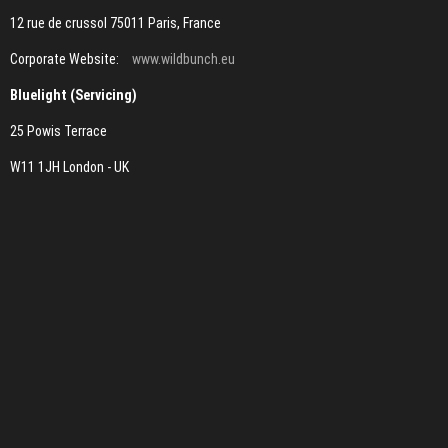
12 rue de crussol 75011 Paris, France
Corporate Website:
www.wildbunch.eu
Bluelight (Servicing)
25 Powis Terrace
W11 1JH London - UK