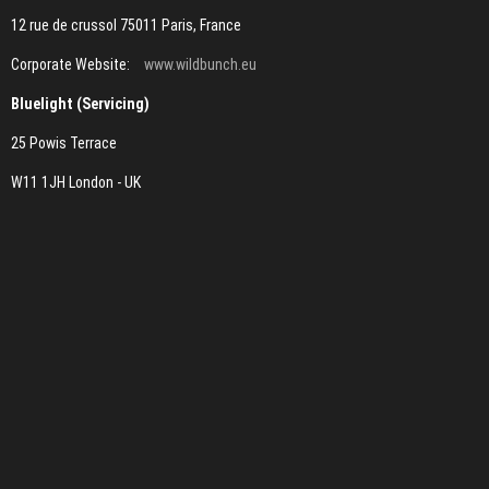
12 rue de crussol 75011 Paris, France
Corporate Website:
www.wildbunch.eu
Bluelight (Servicing)
25 Powis Terrace
W11 1JH London - UK