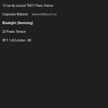
12 rue de crussol 75011 Paris, France
Corporate Website:
www.wildbunch.eu
Bluelight (Servicing)
25 Powis Terrace
W11 1JH London - UK