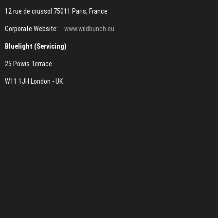
12 rue de crussol 75011 Paris, France
Corporate Website:
www.wildbunch.eu
Bluelight (Servicing)
25 Powis Terrace
W11 1JH London - UK