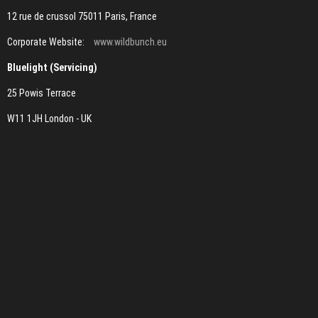
12 rue de crussol 75011 Paris, France
Corporate Website:
www.wildbunch.eu
Bluelight (Servicing)
25 Powis Terrace
W11 1JH London - UK