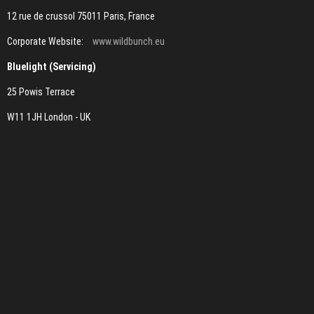
12 rue de crussol 75011 Paris, France
Corporate Website:
www.wildbunch.eu
Bluelight (Servicing)
25 Powis Terrace
W11 1JH London - UK